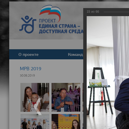
15
из
66
О проекте
Команда
Новост
МРВ 2019
30.06.2019