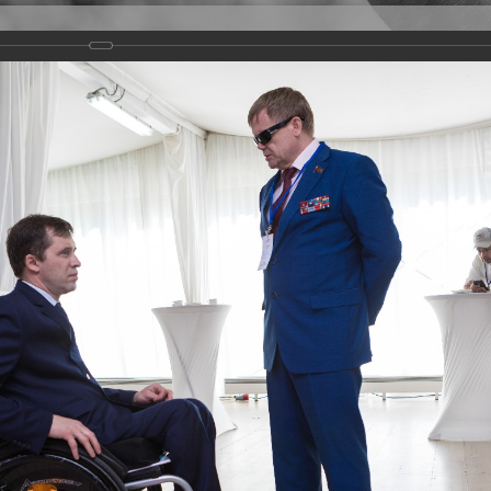
Версия для слабовидящих
Задать вопрос
и
Деятельность
Базы данных