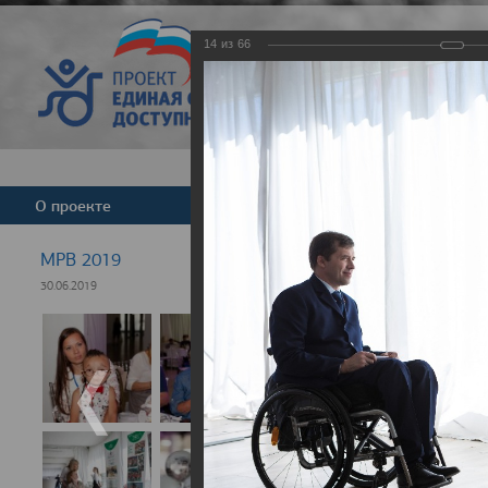
14
из
66
Версия для слабовид
О проекте
Команда
Новости
МРВ 2019
30.06.2019