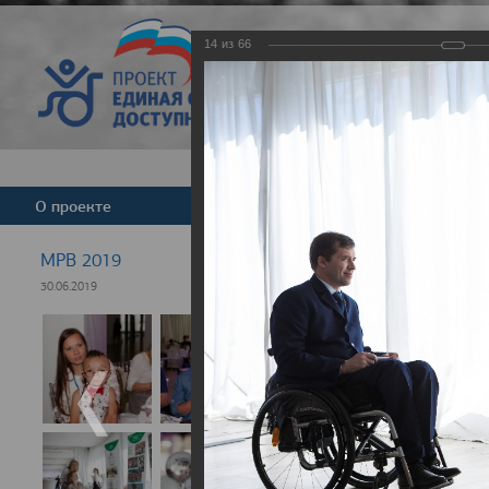
14
из
66
Версия для слабовид
О проекте
Команда
Новости
МРВ 2019
30.06.2019