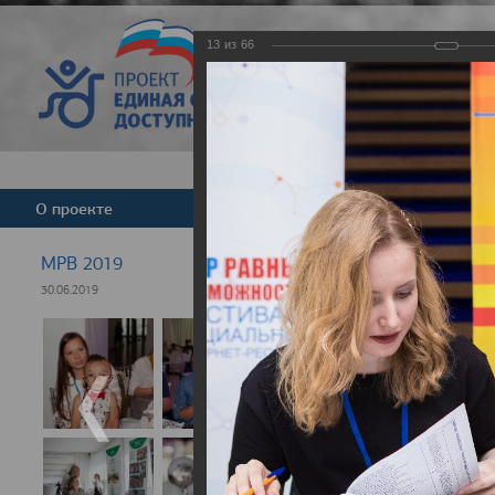
13
из
66
Версия для слабовид
О проекте
Команда
Новости
МРВ 2019
30.06.2019