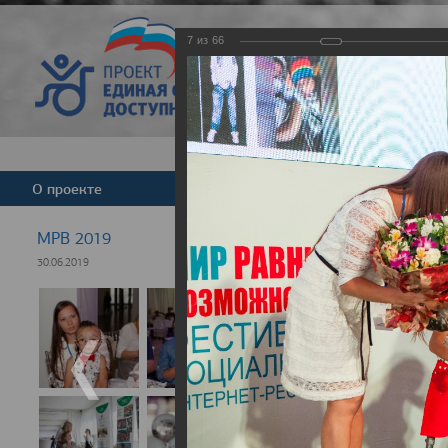
7
из
66
Версия для слабовид
О проекте
Команда
Новости
МРВ 2019
30.06.2019