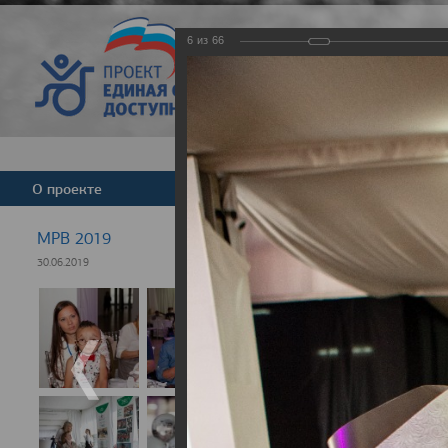
6
из
66
Версия для слабовид
О проекте
Команда
Новости
МРВ 2019
30.06.2019