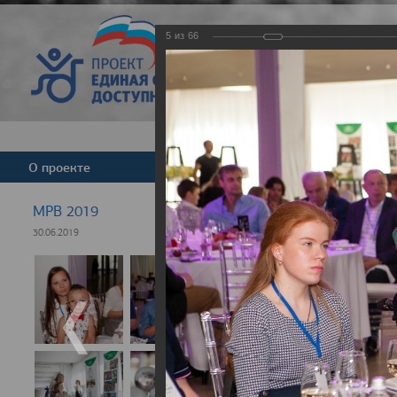
5
из
66
Версия для слабовид
О проекте
Команда
Новости
МРВ 2019
30.06.2019