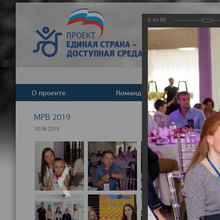
5
из
66
О проекте
Команда
Новост
МРВ 2019
30.06.2019