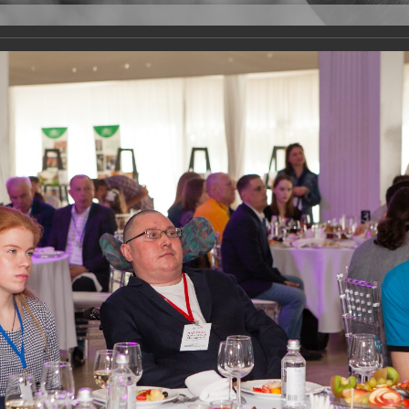
Версия для слабовидящих
Задать вопрос
и
Деятельность
Базы данных