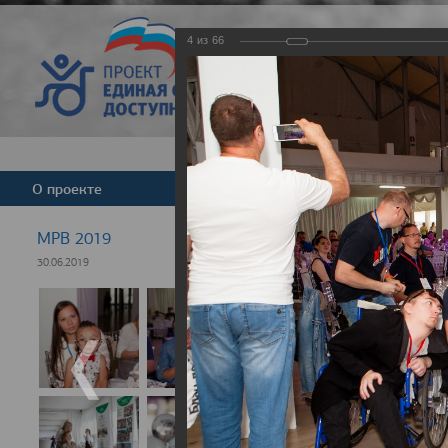
4
из
66
Версия для слабовид
О проекте
Команда
Новости
МРВ 2019
30.06.2019