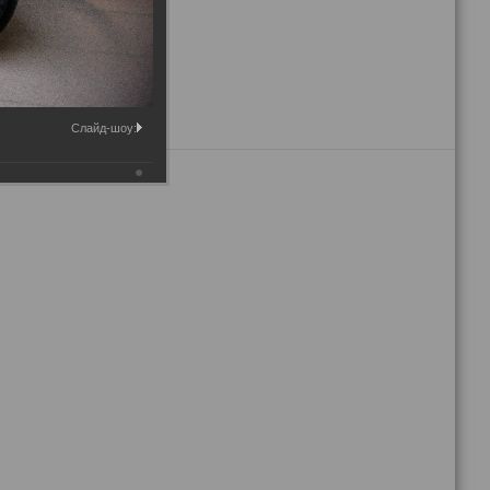
Слайд-шоу: