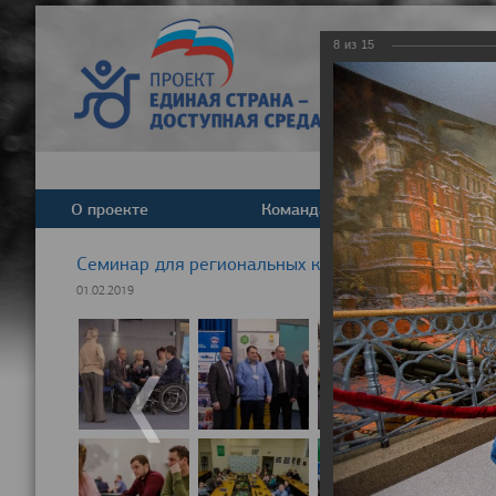
8
из
15
О проекте
Команда
Новост
Cеминар для региональных координаторов партпр
01.02.2019