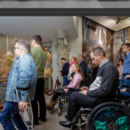
Версия для слабовидящих
Задать вопрос
и
Деятельность
Базы данных
оекта "Единая страна - доступная среда" 2019