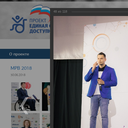
48
из
118
Версия для слабовид
О проекте
Команда
Новости
МРВ 2018
30.06.2018