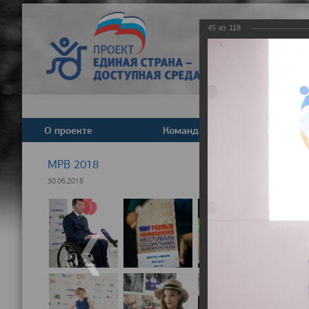
45
из
118
О проекте
Команда
Новост
МРВ 2018
30.06.2018