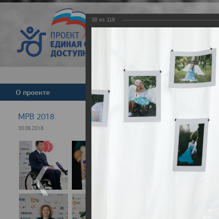
38
из
118
Версия для слабовид
О проекте
Команда
Новости
МРВ 2018
30.06.2018