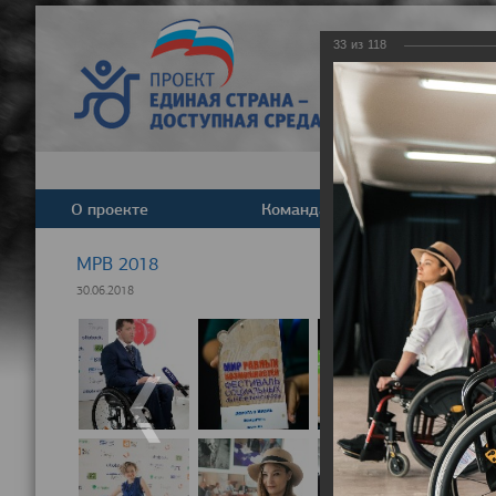
33
из
118
О проекте
Команда
Новост
МРВ 2018
30.06.2018