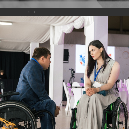
Версия для слабовидящих
Задать вопрос
и
Деятельность
Базы данных