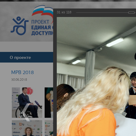
31
из
118
Версия для слабовид
О проекте
Команда
Новости
МРВ 2018
30.06.2018