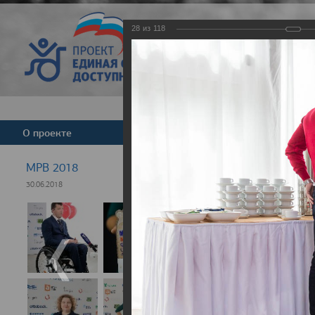
28
из
118
Версия для слабовид
О проекте
Команда
Новости
МРВ 2018
30.06.2018