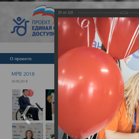
25
из
118
Версия для слабовид
О проекте
Команда
Новости
МРВ 2018
30.06.2018