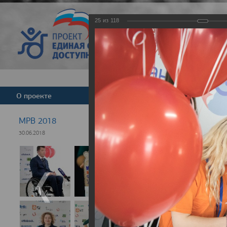
25
из
118
Версия для слабовид
О проекте
Команда
Новости
МРВ 2018
30.06.2018