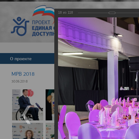
18
из
118
Версия для слабовид
О проекте
Команда
Новости
МРВ 2018
30.06.2018