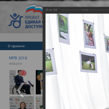
16
из
118
Версия для слабовид
О проекте
Команда
Новости
МРВ 2018
30.06.2018