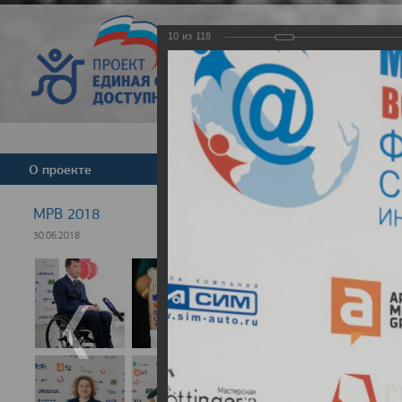
10
из
118
Версия для слабовид
О проекте
Команда
Новости
МРВ 2018
30.06.2018