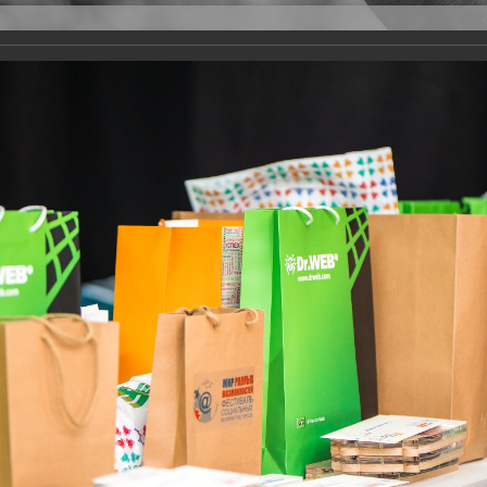
Версия для слабовидящих
Задать вопрос
и
Деятельность
Базы данных