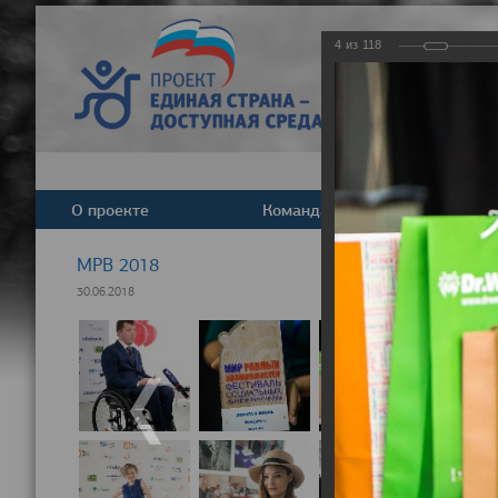
4
из
118
О проекте
Команда
Новост
МРВ 2018
30.06.2018