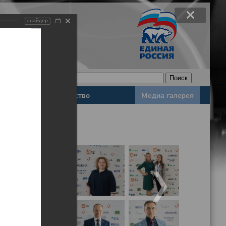
слайдер
Законодательство
Медиа галерея