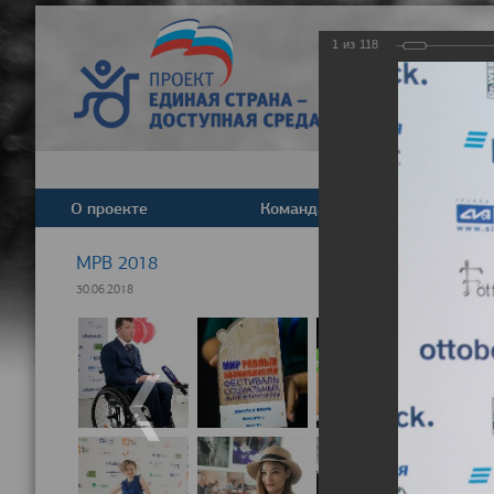
1
из
118
О проекте
Команда
Новост
МРВ 2018
30.06.2018