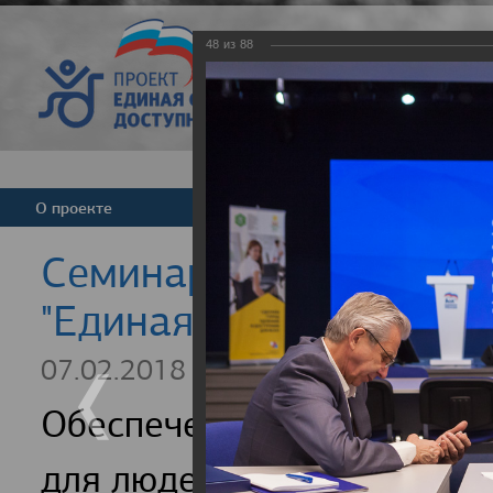
48
из
88
Версия для слабовид
О проекте
Команда
Новости
Cеминар для регионал
"Единая страна - досту
07.02.2018
Обеспечение доступности
для людей с инвалидность