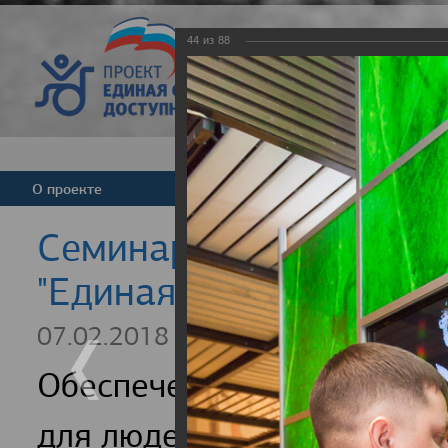
44
из
88
Версия для слабовид
О проекте
Команда
Новости
Cеминар для регионал
"Единая страна - досту
07.02.2018
Обеспечение доступности
для людей с инвалидность