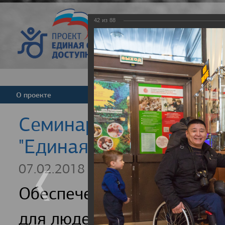
42
из
88
Версия для слабовид
О проекте
Команда
Новости
Cеминар для регионал
"Единая страна - досту
07.02.2018
Обеспечение доступности
для людей с инвалидность