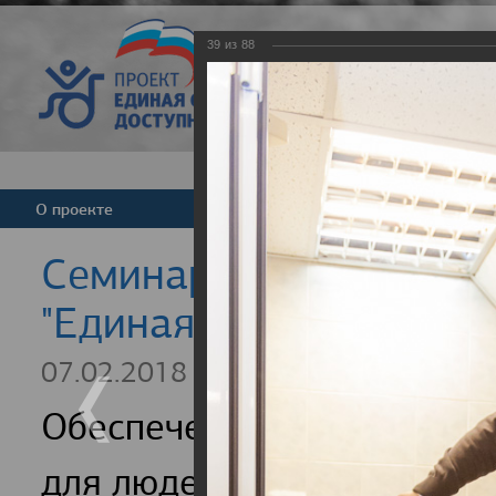
39
из
88
Версия для слабовид
О проекте
Команда
Новости
Cеминар для регионал
"Единая страна - досту
07.02.2018
Обеспечение доступности
для людей с инвалидность