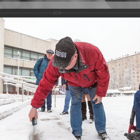
Версия для слабовидящих
Задать вопрос
и
Деятельность
Базы данных
оекта "Единая страна - доступная среда"
ры для людей с инвалидностью и других категорий маломобильных групп 