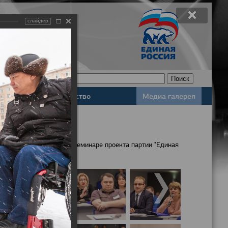
слайдер
Законодательство
Медиа галерея
населения обсудили на семинаре проекта партии "Единая