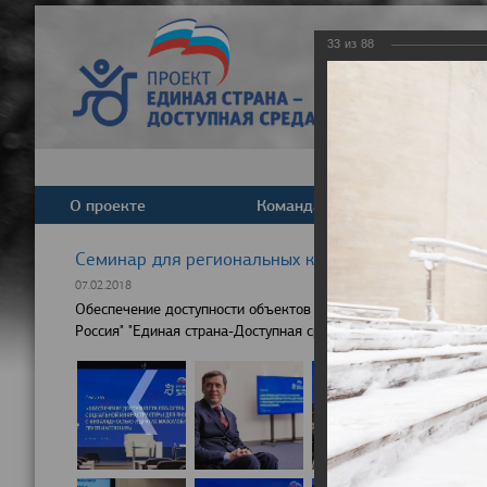
33
из
88
О проекте
Команда
Новост
Cеминар для региональных координаторов партпр
07.02.2018
Обеспечение доступности объектов социальной инфраструкту
Россия" "Единая страна-Доступная среда"