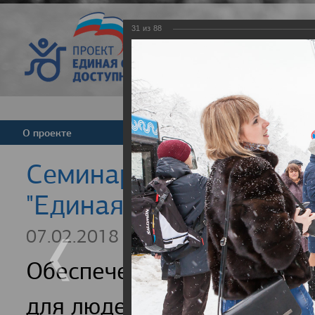
31
из
88
Версия для слабовид
О проекте
Команда
Новости
Cеминар для регионал
"Единая страна - досту
07.02.2018
Обеспечение доступности
для людей с инвалидность