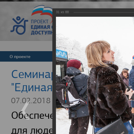
31
из
88
Версия для слабовид
О проекте
Команда
Новости
Cеминар для регионал
"Единая страна - досту
07.02.2018
Обеспечение доступности
для людей с инвалидность