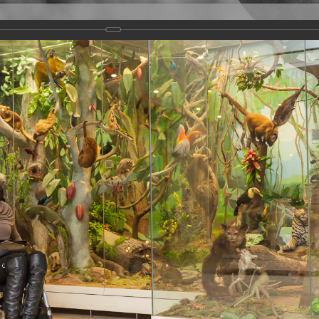
Версия для слабовидящих
Задать вопрос
и
Деятельность
Базы данных
оекта "Единая страна - доступная среда"
ры для людей с инвалидностью и других категорий маломобильных групп 