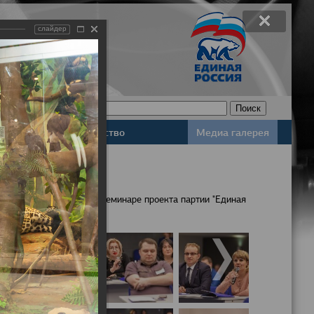
слайдер
Законодательство
Медиа галерея
населения обсудили на семинаре проекта партии "Единая