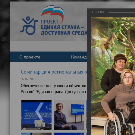
30
из
88
О проекте
Команда
Новост
Cеминар для региональных координаторов партпр
07.02.2018
Обеспечение доступности объектов социальной инфраструкту
Россия" "Единая страна-Доступная среда"