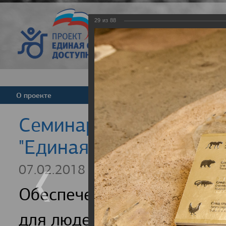
29
из
88
Версия для слабовид
О проекте
Команда
Новости
Cеминар для регионал
"Единая страна - досту
07.02.2018
Обеспечение доступности
для людей с инвалидность