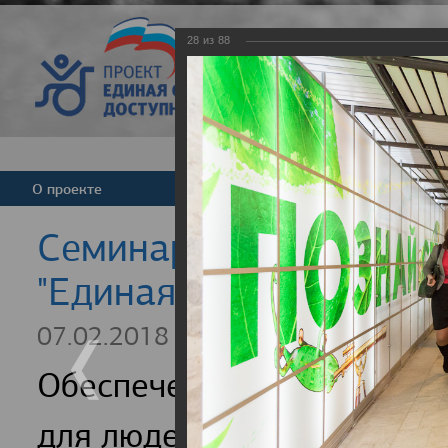
28
из
88
Версия для слабовид
О проекте
Команда
Новости
Cеминар для регионал
"Единая страна - досту
07.02.2018
Обеспечение доступности
для людей с инвалидность