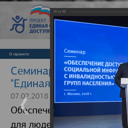
26
из
88
Версия для слабовид
О проекте
Команда
Новости
Cеминар для регионал
"Единая страна - досту
07.02.2018
Обеспечение доступности
для людей с инвалидность