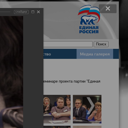
слайдер
Законодательство
Медиа галерея
населения обсудили на семинаре проекта партии "Единая