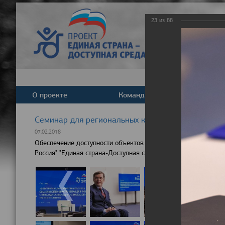
23
из
88
О проекте
Команда
Новост
Cеминар для региональных координаторов партпр
07.02.2018
Обеспечение доступности объектов социальной инфраструкту
Россия" "Единая страна-Доступная среда"