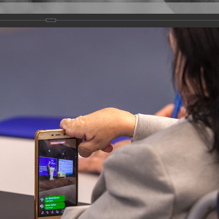
Версия для слабовидящих
Задать вопрос
и
Деятельность
Базы данных
оекта "Единая страна - доступная среда"
ры для людей с инвалидностью и других категорий маломобильных групп 