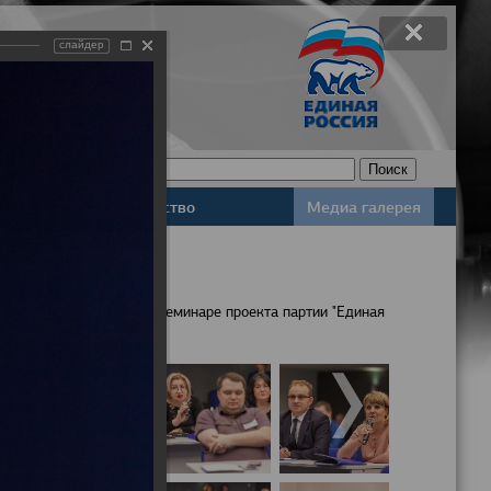
слайдер
Законодательство
Медиа галерея
населения обсудили на семинаре проекта партии "Единая