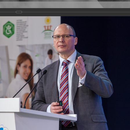
Версия для слабовидящих
Задать вопрос
и
Деятельность
Базы данных
оекта "Единая страна - доступная среда"
ры для людей с инвалидностью и других категорий маломобильных групп 