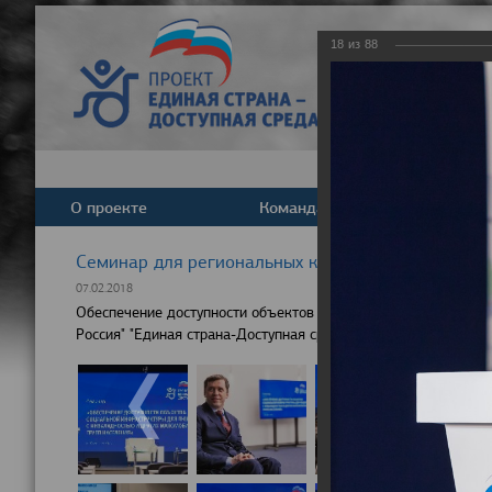
18
из
88
О проекте
Команда
Новост
Cеминар для региональных координаторов партпр
07.02.2018
Обеспечение доступности объектов социальной инфраструкту
Россия" "Единая страна-Доступная среда"