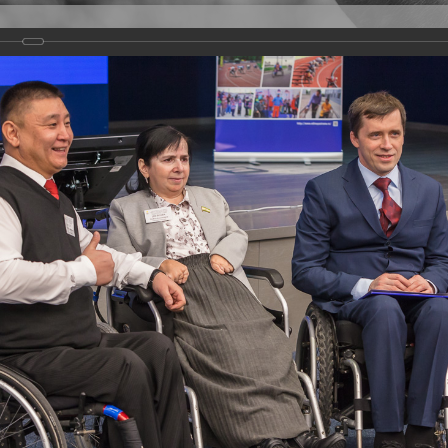
Версия для слабовидящих
Задать вопрос
и
Деятельность
Базы данных
оекта "Единая страна - доступная среда"
ры для людей с инвалидностью и других категорий маломобильных групп 