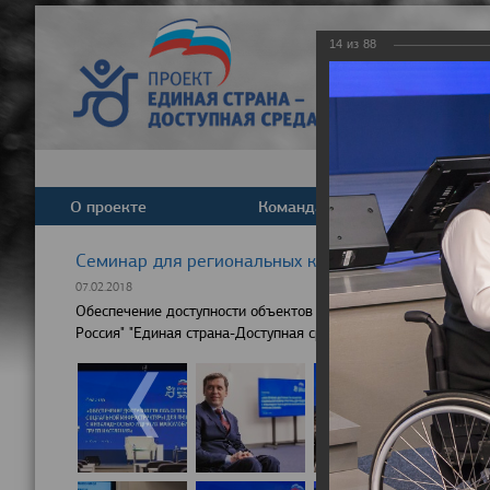
14
из
88
О проекте
Команда
Новост
Cеминар для региональных координаторов партпр
07.02.2018
Обеспечение доступности объектов социальной инфраструкту
Россия" "Единая страна-Доступная среда"