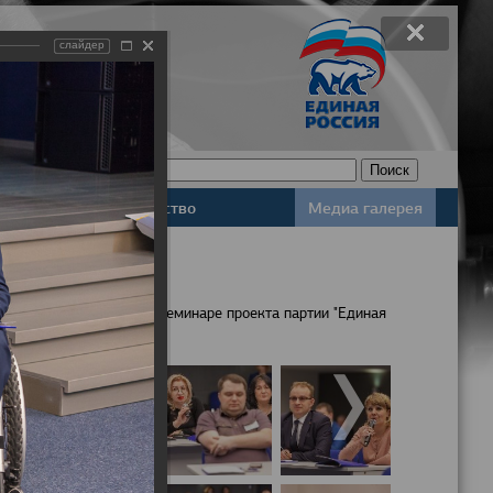
слайдер
Законодательство
Медиа галерея
населения обсудили на семинаре проекта партии "Единая