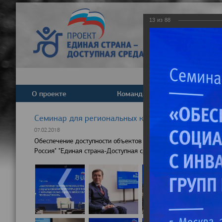
13
из
88
О проекте
Команда
Новост
Cеминар для региональных координаторов партпр
07.02.2018
Обеспечение доступности объектов социальной инфраструкту
Россия" "Единая страна-Доступная среда"