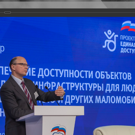
Версия для слабовидящих
Задать вопрос
и
Деятельность
Базы данных
оекта "Единая страна - доступная среда"
ры для людей с инвалидностью и других категорий маломобильных групп 