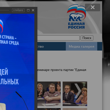
слайдер
Законодательство
Медиа галерея
населения обсудили на семинаре проекта партии "Единая