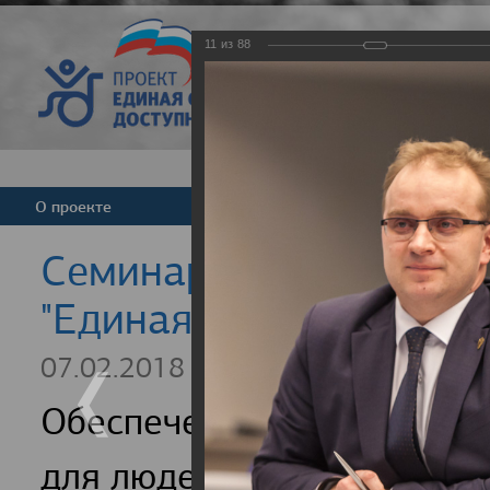
11
из
88
Версия для слабовид
О проекте
Команда
Новости
Cеминар для регионал
"Единая страна - досту
07.02.2018
Обеспечение доступности
для людей с инвалидность