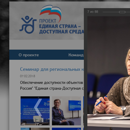
7
из
88
О проекте
Команда
Новост
Cеминар для региональных координаторов партпр
07.02.2018
Обеспечение доступности объектов социальной инфраструкту
Россия" "Единая страна-Доступная среда"