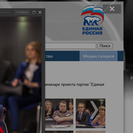
слайдер
Законодательство
Медиа галерея
населения обсудили на семинаре проекта партии "Единая