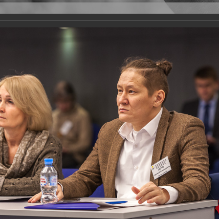
Версия для слабовидящих
Задать вопрос
и
Деятельность
Базы данных
оекта "Единая страна - доступная среда"
ры для людей с инвалидностью и других категорий маломобильных групп 