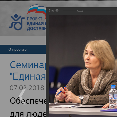
7
из
88
Версия для слабовид
О проекте
Команда
Новости
Cеминар для регионал
"Единая страна - досту
07.02.2018
Обеспечение доступности
для людей с инвалидность