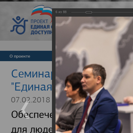
6
из
88
Версия для слабовид
О проекте
Команда
Новости
Cеминар для регионал
"Единая страна - досту
07.02.2018
Обеспечение доступности
для людей с инвалидность