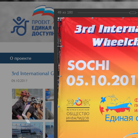
49
из
180
Версия для слабовид
О проекте
Команда
Новости
3rd International GRAND PRIX Rezept-Sport Wheelchair
05.10.2017