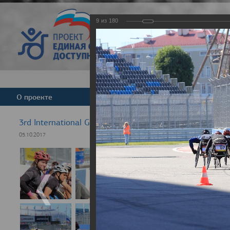
9
из
180
Версия для слабовид
О проекте
Команда
Новости
3rd International GRAND PRIX Rezept-Sport Wheelchair
05.10.2017