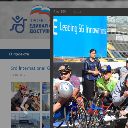
4
из
180
Версия для слабовид
О проекте
Команда
Новости
3rd International GRAND PRIX Rezept-Sport Wheelchair
05.10.2017