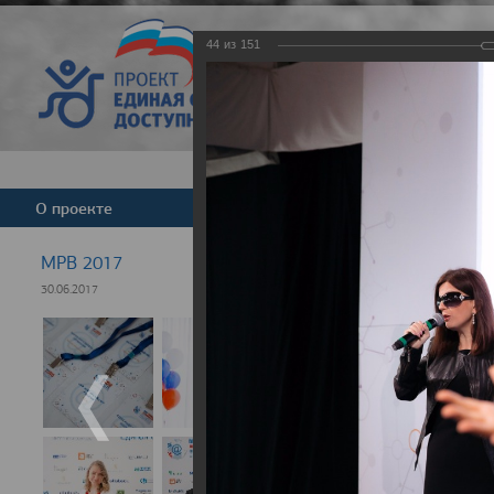
44
из
151
Версия для слабовид
О проекте
Команда
Новости
МРВ 2017
30.06.2017