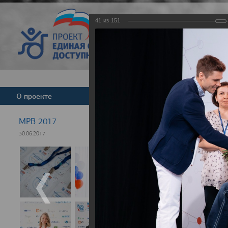
41
из
151
Версия для слабовид
О проекте
Команда
Новости
МРВ 2017
30.06.2017