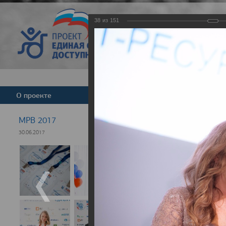
38
из
151
Версия для слабовид
О проекте
Команда
Новости
МРВ 2017
30.06.2017