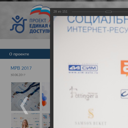
28
из
151
Версия для слабовид
О проекте
Команда
Новости
МРВ 2017
30.06.2017