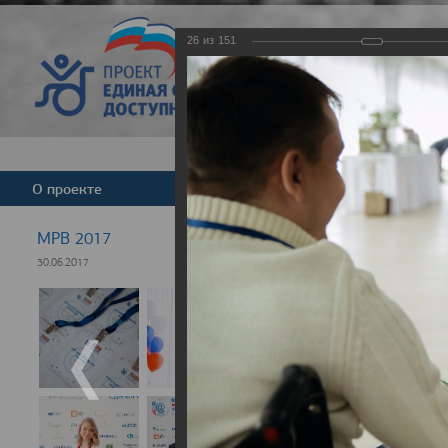
26
из
151
Версия для слабовид
О проекте
Команда
Новости
МРВ 2017
30.06.2017